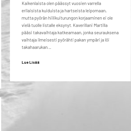
Kaikenlaista olen päässyt vuosien varrella
erilaisista kuiduista ja hartseista leipomaan,
mutta pyörän hiilikuiturungon korjaaminen ei ole
vielä tuolle listalle eksynyt. Kaverillani Martilla
pääsi takavaihtaja katkeamaan, jonka seurauksena
vaihtaja ilmeisesti pyörähti pakan ympäri ja löi
takahaarukan…
Lue Lisää