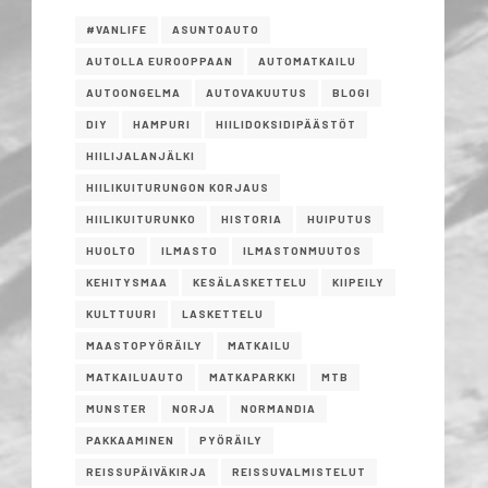
#VANLIFE
ASUNTOAUTO
AUTOLLA EUROOPPAAN
AUTOMATKAILU
AUTOONGELMA
AUTOVAKUUTUS
BLOGI
DIY
HAMPURI
HIILIDOKSIDIPÄÄSTÖT
HIILIJALANJÄLKI
HIILIKUITURUNGON KORJAUS
HIILIKUITURUNKO
HISTORIA
HUIPUTUS
HUOLTO
ILMASTO
ILMASTONMUUTOS
KEHITYSMAA
KESÄLASKETTELU
KIIPEILY
KULTTUURI
LASKETTELU
MAASTOPYÖRÄILY
MATKAILU
MATKAILUAUTO
MATKAPARKKI
MTB
MUNSTER
NORJA
NORMANDIA
PAKKAAMINEN
PYÖRÄILY
REISSUPÄIVÄKIRJA
REISSUVALMISTELUT