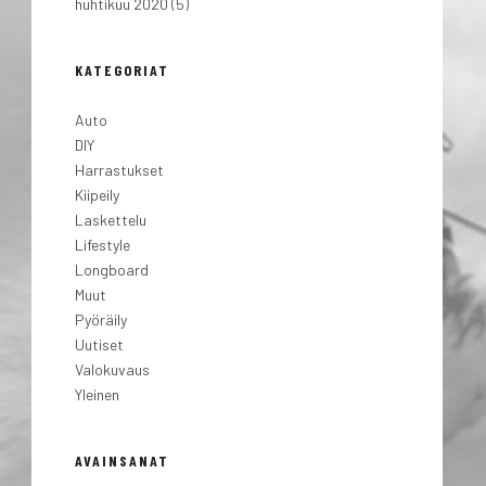
huhtikuu 2020
(5)
KATEGORIAT
Auto
DIY
Harrastukset
Kiipeily
Laskettelu
Lifestyle
Longboard
Muut
Pyöräily
Uutiset
Valokuvaus
Yleinen
AVAINSANAT