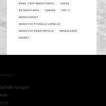
ROAD-TRIP VAKUUTUKSET
SAKSA
SOTAHISTORIA
TANSKA
TOP-3
VAKUUTUKSET
VAKUUTUS PITKÄLLE LOMALLE
VAKUUTUS ROADTRIPILLE
VAPAALASKU
VUORET
TIKKELIT
n pyörän rungon
inen
ents