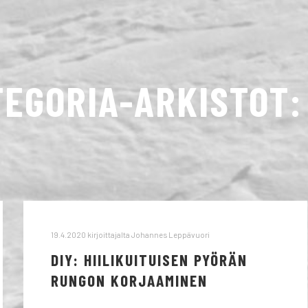
TEGORIA-ARKISTOT
19.4.2020
kirjoittajalta
Johannes Leppävuori
DIY: HIILIKUITUISEN PYÖRÄN
RUNGON KORJAAMINEN