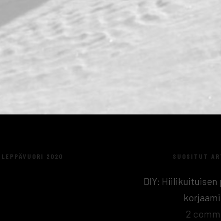
LEPPÄVUORI 2020
SUOSITUT AR
DIY: Hiilikuituise
korjaam
2 comm