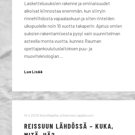
Laskettelusuksien rakenne ja ominaisuudet
alkoivat kiinnostaa enemmän, kun siirryin
rinnehiihdosta vapaalaskuun ja siten rinteiden
ulkopuolelle noin 10 vuotta takaperin. Ajatus omien
suksien rakentamisesta pysyi vain suunnitelman
asteella monta vuotta, kunnes Rauman
opettajankoulutuslaitoksen puu- ja
muoviteknologian…
Lue Lisää
14.4.2020
kirjoittajalta
Johannes Leppävuori
REISSUUN LÄHDÖSSÄ – KUKA,
MITÄ, HÄ?